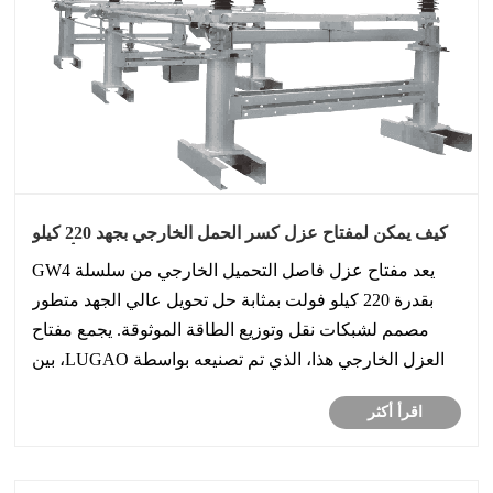
كيف يمكن لمفتاح عزل كسر الحمل الخارجي بجهد 220 كيلو
فولت من سلسلة GW4 تحسين سلامة وموثوقية أنظمة
يعد مفتاح عزل فاصل التحميل الخارجي من سلسلة GW4
الطاقة ذات الجهد العالي
بقدرة 220 كيلو فولت بمثابة حل تحويل عالي الجهد متطور
مصمم لشبكات نقل وتوزيع الطاقة الموثوقة. يجمع مفتاح
العزل الخارجي هذا، الذي تم تصنيعه بواسطة LUGAO، بين
القدرة على كسر الأحمال والسلامة الكهربائية واستقرار
اقرأ أكثر
التشغيل على المدى الطويل لتلبية المتطلبات ال......