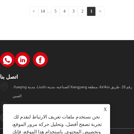
>
14
...
5
4
3
2
1
<
اتصل بنا
رقم 19، طريق Ke'Aisi، منطقة Xiangyang الصناعية، مدينة Liushi، مدينة Yueqing،
الصين
+86-18057712366 +86-18606632017
X
نحن نستخدم ملفات تعريف الارتباط لنقدم لك
Lugaoteam@lugaoelectric.com
تجربة تصفح أفضل، وتحليل حركة مرور الموقع،
وتخصيص المحتوى. باستخدام هذا الموقع، فإنك