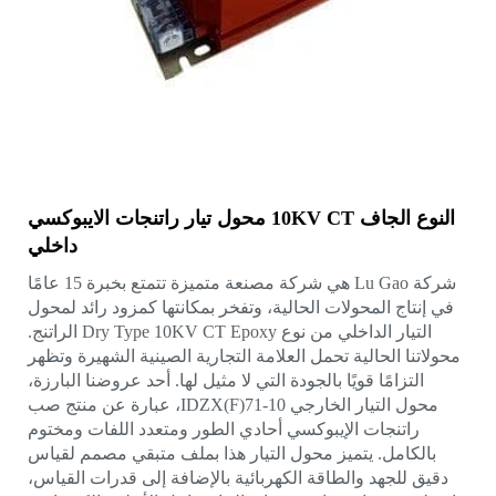
النوع الجاف 10KV CT محول تيار راتنجات الايبوكسي
داخلي
شركة Lu Gao هي شركة مصنعة متميزة تتمتع بخبرة 15 عامًا
في إنتاج المحولات الحالية، وتفخر بمكانتها كمزود رائد لمحول
التيار الداخلي من نوع Dry Type 10KV CT Epoxy الراتنج.
محولاتنا الحالية تحمل العلامة التجارية الصينية الشهيرة وتظهر
التزامًا قويًا بالجودة التي لا مثيل لها. أحد عروضنا البارزة،
محول التيار الخارجي IDZX(F)71-10، عبارة عن منتج صب
راتنجات الإيبوكسي أحادي الطور ومتعدد اللفات ومختوم
بالكامل. يتميز محول التيار هذا بملف متبقي مصمم لقياس
دقيق للجهد والطاقة الكهربائية بالإضافة إلى قدرات القياس،