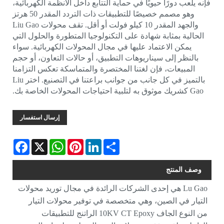
فإنه يلعب دورًا حيويًا في حماية التتابع داخل الأنظمة الكهربائية،
وهو مصمم خصيصًا للتطبيقات ذات التردد المقدر 50 هرتز
والجهد المقدر 10 كيلو فولت أو أقل. تقف محولات Liu Gao
الحالية بمثابة شهادة على التكنولوجيا المتطورة والحلول التي
يمكن الاعتماد عليها في مجال المحولات الكهربائية. سواء
بالنظر إلى سيناريوهات التطبيق، أو حالات التعاون، أو حجم
المبيعات، فإن لغتنا المختصرة والمتماسكة تعكس التزامنا
بالتميز في كل جانب من جوانب براعتنا في التصنيع. اختر Liu
Gao كشريك موثوق به لتلبية احتياجات المحولات الخاصة بك.
إرسال استفسار
Facebook
WhatsApp
X
Pinterest
LinkedIn
Share
وصف المنتج
Lu Gao هي إحدى الشركات الرائدة في مجال توريد محولات
التيار في الصين، وهي متخصصة في توفير محولات التيار
من النوع الجاف 10KV CT Epoxy الراتنج للتطبيقات