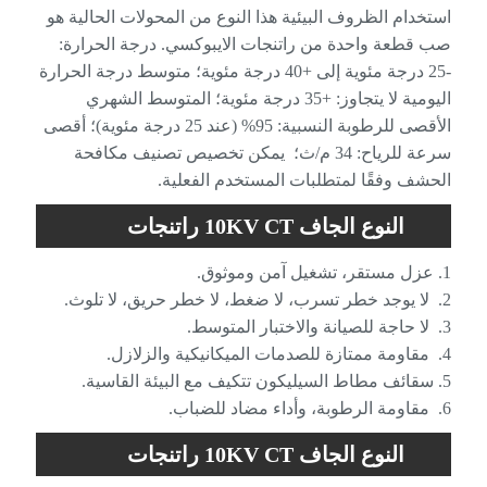
الايبوكسي محول التيار بيئة التشغيل الداخلية
استخدام الظروف البيئية هذا النوع من المحولات الحالية هو
صب قطعة واحدة من راتنجات الايبوكسي. درجة الحرارة:
-25 درجة مئوية إلى +40 درجة مئوية؛ متوسط ​​درجة الحرارة
اليومية لا يتجاوز: +35 درجة مئوية؛ المتوسط ​​الشهري
الأقصى للرطوبة النسبية: 95% (عند 25 درجة مئوية)؛ أقصى
سرعة للرياح: 34 م/ث؛ يمكن تخصيص تصنيف مكافحة
الحشف وفقًا لمتطلبات المستخدم الفعلية.
النوع الجاف 10KV CT راتنجات
الايبوكسي محول التيار الخصائص الداخلية
1. عزل مستقر، تشغيل آمن وموثوق.
2. لا يوجد خطر تسرب، لا ضغط، لا خطر حريق، لا تلوث.
3. لا حاجة للصيانة والاختبار المتوسط.
4. مقاومة ممتازة للصدمات الميكانيكية والزلازل.
5. سقائف مطاط السيليكون تتكيف مع البيئة القاسية.
6. مقاومة الرطوبة، وأداء مضاد للضباب.
النوع الجاف 10KV CT راتنجات