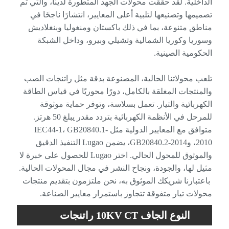
الداخلية. لقد حققت محولات الجهد المتطورة لدينا، والتي تم
تصميمها وتصنيعها لتلبية أعلى المعايير، انتشارًا ناجحًا في
مناطق متنوعة، بما في ذلك باكستان ومنغوليا وبنغلاديش
وسوريا وكوريا الشمالية وتشيلي وبيرو، وداخل الشبكة
الحكومية الصينية.
تلعب محولاتنا الحالية، المصنوعة بدقة مثل راتنجات الصب
والمنتجات المغلقة بالكامل، دورًا محوريًا في قياس الطاقة
الكهربائية والتيار. تعمل بسلاسة، وتوفر حماية موثوقة
للمرحل في الأنظمة الكهربائية بتردد مقدر يبلغ 50 هرتز.
متوافق مع المعايير الدولية مثل IEC44-1، GB20840.1-
2010، وGB20840.2-2014، يضمن Lugao التنفيذ الدقيق
والموثوق للمحول الحالي. اختر Lugao للحصول على خبرة لا
مثيل لها، والجودة، ونجاح النشر في مجال المحولات الحالية.
باعتبارنا شريكك الموثوق به، نحن ملتزمون بتقديم منتجات
محولات تيار متفوقة تتجاوز باستمرار معايير الصناعة.
النوع الجاف 10KV CT راتنجات