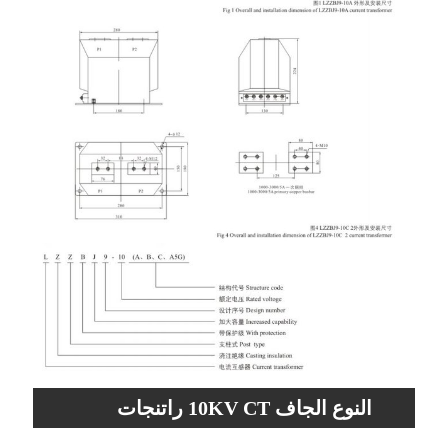
النوع الجاف 10KV CT راتنجات
الايبوكسي محول التيار الميزات الداخلية