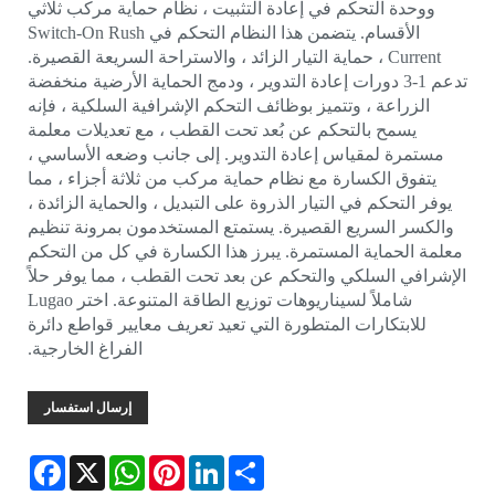
ووحدة التحكم في إعادة التثبيت ، نظام حماية مركب ثلاثي
الأقسام. يتضمن هذا النظام التحكم في Switch-On Rush
Current ، حماية التيار الزائد ، والاستراحة السريعة القصيرة.
تدعم 1-3 دورات إعادة التدوير ، ودمج الحماية الأرضية منخفضة
الزراعة ، وتتميز بوظائف التحكم الإشرافية السلكية ، فإنه
يسمح بالتحكم عن بُعد تحت القطب ، مع تعديلات معلمة
مستمرة لمقياس إعادة التدوير. إلى جانب وضعه الأساسي ،
يتفوق الكسارة مع نظام حماية مركب من ثلاثة أجزاء ، مما
يوفر التحكم في التيار الذروة على التبديل ، والحماية الزائدة ،
والكسر السريع القصيرة. يستمتع المستخدمون بمرونة تنظيم
معلمة الحماية المستمرة. يبرز هذا الكسارة في كل من التحكم
الإشرافي السلكي والتحكم عن بعد تحت القطب ، مما يوفر حلاً
شاملاً لسيناريوهات توزيع الطاقة المتنوعة. اختر Lugao
للابتكارات المتطورة التي تعيد تعريف معايير قواطع دائرة
الفراغ الخارجية.
إرسال استفسار
Facebook
WhatsApp
X
Pinterest
LinkedIn
Share