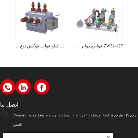
ZW32-12F قواطع دوائر فراغية من النوع اليدوي مع وحدات تحكم ذكية
11 كيلو فولت فوكس نوع قاطع دائرة الفراغ الجهد العالي
اتصل بنا
رقم 19، طريق Ke'Aisi، منطقة Xiangyang الصناعية، مدينة Liushi، مدينة Yueqing،
الصين
+86-18057712366 +86-18606632017