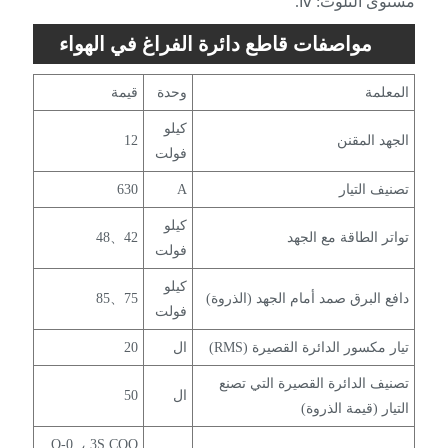
مستوى التلوث: ⅳ.
مواصفات قاطع دائرة الفراغ في الهواء
الطلق (مفتاح مراقبة)
المعلمة
وحدة
قيمة
كيلو
الجهد المقنن
12
فولت
تصنيف التيار
A
630
كيلو
تواتر الطاقة مع الجهد
42、48
فولت
كيلو
دافع البرق صمد أمام الجهد (الذروة)
75、85
فولت
تيار مكسور الدائرة القصيرة (RMS)
ال
20
تصنيف الدائرة القصيرة التي تصنع
ال
50
التيار (قيمة الذروة)
O-0. ، 3S COO