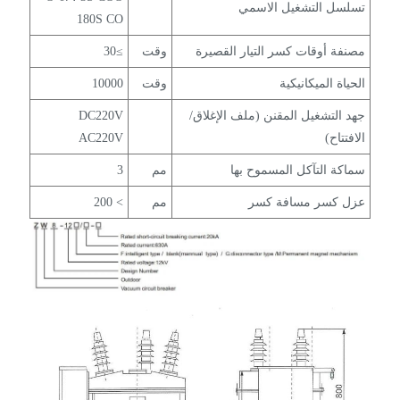
تسلسل التشغيل الاسمي
180S CO
مصنفة أوقات كسر التيار القصيرة
وقت
≥30
الحياة الميكانيكية
وقت
10000
جهد التشغيل المقنن (ملف الإغلاق/
DC220V
الافتتاح)
AC220V
سماكة التآكل المسموح بها
مم
3
عزل كسر مسافة كسر
مم
> 200