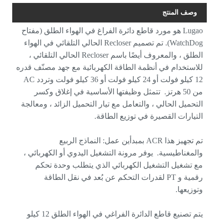
وصف المنتج
Lugao هو مورد قاطع دائرة الفراغ في الهواء الطلق (مفتاح
WatchDog). تم تصميم Recloser الحالي التلقائي في الهواء
الطلق ، والمعروف أيضًا باسم Recloser الحالي التلقائي ،
للاستخدام في أنظمة الطاقة الكهربائية مع جهد مصنّف قدره
12 كيلو فولت أو 24 كيلو فولت أو 36 كيلو فولت وتردد AC
من 50 هرتز. تتمثل وظيفتها الأساسية في إغلاق وكسر
التحميل الحالي ، والتعامل مع تيار التحميل الزائد ، ومعالجة
التيارات القصيرة في توزيع الطاقة.
تم تجهيز هذا ACR بمبدأين عمل: النماذج الربيع
والمغناطيسية. يوفر مرونة التشغيل اليدوي أو الكهربائي ،
مع تشغيل التشغيل الكهربائي الذي يتطلب وحدة تحكم
رقمية و PT لقدرات التحكم عن بُعد في نقل الطاقة
وتوزيعها.
يتم تصنيع قاطع الدائرة الفراغي في الهواء الطلق 12 كيلو