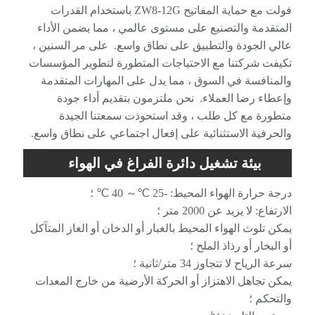
فولت مع حماية المفاتيح ZW8-12G باستخدام القدرات
المتقدمة والتصنيع على مستوى عالمي ، مما يضمن الأداء
عالي الجودة والتطبيق على نطاق واسع. على مر السنين ،
تكيفت شركتنا مع الاحتياجات المتطورة لتطوير المؤسسات
والمنافسة في السوق ، مما يدل على المهارات المتقدمة
وإعطاء رضا العملاء. نحن ملتزمون بتقديم أداء جودة
متطورة مع كل طلب ، وقد استحوذت سمعتنا الجيدة
والحرفية الاستثنائية على إفعال اجتماعي على نطاق واسع.
بيئة تشغيل دائرة الفراغ في الهواء
الطلق (مفتاح تشغيل الوكالة الدولية للطاقة)
درجة حرارة الهواء المحيط: -25 ℃～ 40 ℃ ؛
الارتفاع: لا يزيد عن 2000 متر ؛
يمكن تلوث الهواء المحيط بالغبار أو الدخان أو الغاز المتآكل
أو البخار أو رذاذ الملح ؛
سرعة الرياح لا تتجاوز 34 متر/ثانية ؛
يمكن تجاهل الاهتزاز أو الحركة الأرضية من خارج المعدات
والتحكم ؛